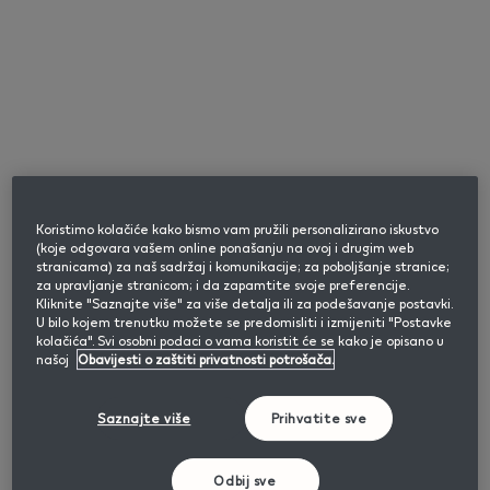
Koristimo kolačiće kako bismo vam pružili personalizirano iskustvo
(koje odgovara vašem online ponašanju na ovoj i drugim web
stranicama) za naš sadržaj i komunikacije; za poboljšanje stranice;
za upravljanje stranicom; i da zapamtite svoje preferencije.
Kliknite "Saznajte više" za više detalja ili za podešavanje postavki.
U bilo kojem trenutku možete se predomisliti i izmijeniti "Postavke
kolačića". Svi osobni podaci o vama koristit će se kako je opisano u
našoj
Obavijesti o zaštiti privatnosti potrošača.
Saznajte više
Prihvatite sve
S vama gdje god išli
Odbij sve