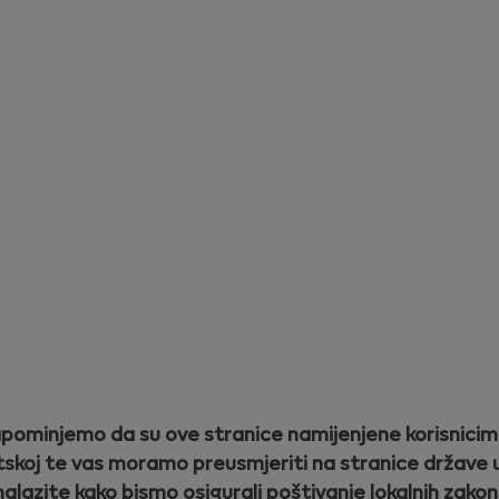
2. Provjerite statusna svjetla na svom I
znače da je držač potpuno napunjen i spr
znači da je preostalo samo jedno korište
bojom tri puta, to znači da morate ponov
3. Uklonite umetak posebno dizajniran z
džepni punjač. Dva okrugla svjetla na dž
ostat će upaljena ako je uređaj spreman z
esite datum rođenja kako biste potvrdili da ste punoljeta
nikotinskih ili duhanskih proizvoda.
Mjesec
Godina
pametne geste
pominjemo da su ove stranice namijenjene korisnicim
skoj te vas moramo preusmjeriti na stranice države u
Potvrdite
nalazite kako bismo osigurali poštivanje lokalnih zakon