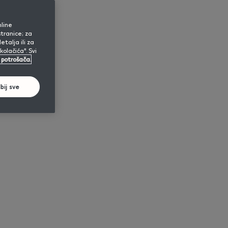
nline
stranice; za
etalja ili za
olačića". Svi
i potrošača.
DUO
IQOS 2.4
lil SOLID 2.0
bij sve
PLUS