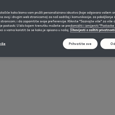
olačiće kako bismo vam pružili personalizirano iskustvo (koje odgovara vašem o
a ovoj i drugim web stranicama) za naš sadržaj i komunikacije; za poboljšanje 
 stranicom; i da zapamtite svoje preferencije. Kliknite "Saznajte više" za više d
 postavki. U bilo kojem trenutku možete se predomisliti i izmijeniti "Postavke k
ci o vama koristit će se kako je opisano u našoj
Obavijesti o zaštiti privatnost
OS ILUMA
lil SOLID Ez
IQOS
IQOS 3 
više
Prihvatite sve
Od
ONE
ORIGINALS
DUO
ovog IQOS ILUMA
dnostavnih koraka
apunite svoj uređaj pomoću adaptera za