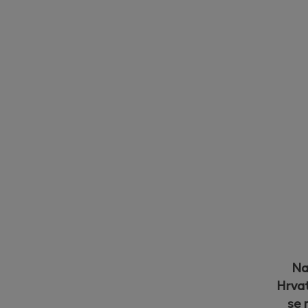
Molimo un
Napredne značajke i 
Na
Hrvat
Autostart
se 