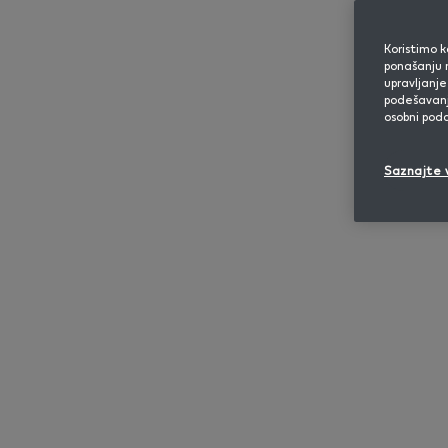
Koristimo k
ponašanju n
upravljanje
podešavanje
osobni poda
IQOS ILUMA
IQOS ILUMA
IQ
Saznajte 
PRIME
Početak korištenja n
uređaja u nekoliko je
1. Prije prvog korištenja u potpunosti n