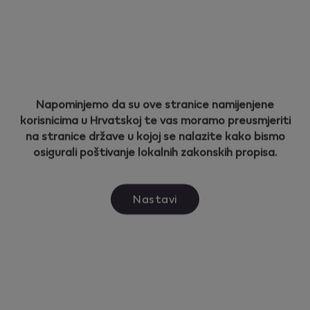
Zašto autostart ne radi s mojim IQOS
ILUMA uređajem?
Napominjemo da su ove stranice namijenjene
korisnicima u Hrvatskoj te vas moramo preusmjeriti
na stranice države u kojoj se nalazite kako bismo
osigurali poštivanje lokalnih zakonskih propisa.
Ovaj proizvod nije bez rizika te isporučuje
nikotin koji stvara ovisnost. Samo za
punoljetne osobe.
Nastavi
Korisne poveznice
Početna