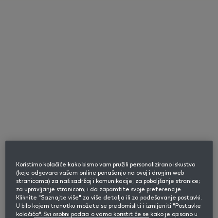
Hrvatski
IQOS ILUMA uređaji:
Molimo unesite datum rođenja kako biste potvrdili
odgovori na često
da ste punoljetan korisnik nikotinskih ili duhanskih
proizvoda.
postavljana pitanja
Mjesec
Godina
Odaberi kategoriju pitanja
Potvrdite
Koristimo kolačiće kako bismo vam pružili personalizirano iskustvo
Kako se koristi IQOS ILUMA uređaj?
(koje odgovara vašem online ponašanju na ovoj i drugim web
stranicama) za naš sadržaj i komunikacije; za poboljšanje stranice;
za upravljanje stranicom; i da zapamtite svoje preferencije.
Kliknite "Saznajte više" za više detalja ili za podešavanje postavki.
Mogu li se promijeniti značajke i postavke?
Ovo nam je važno
U bilo kojem trenutku možete se predomisliti i izmijeniti "Postavke
Ova stranica sadrži informacije o bezdimnim
kolačića". Svi osobni podaci o vama koristit će se kako je opisano u