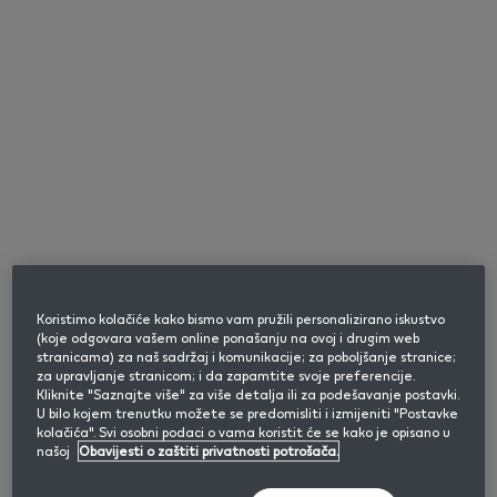
Hrvatski
Upoznajte svoj IQOS ILUMA i
Molimo unesite datum rođenja kako biste potvrdili
uređaj
da ste punoljetan korisnik nikotinskih ili duhanskih
proizvoda.
Odaberi kategoriju pitanja
Mjesec
Godina
Koristimo kolačiće kako bismo vam pružili personalizirano iskustvo
(koje odgovara vašem online ponašanju na ovoj i drugim web
Što je IQOS ILUMA i?
stranicama) za naš sadržaj i komunikacije; za poboljšanje stranice;
Potvrdite
za upravljanje stranicom; i da zapamtite svoje preferencije.
Kliknite "Saznajte više" za više detalja ili za podešavanje postavki.
Gdje mogu pronaći serijski broj IQOS ILUMA
U bilo kojem trenutku možete se predomisliti i izmijeniti "Postavke
kolačića". Svi osobni podaci o vama koristit će se kako je opisano u
i uređaja?
jednostavnije, čišće i fleksibilnije iskustvo
našoj
Obavijesti o zaštiti privatnosti potrošača.
Ovo nam je važno
korištenja uređaja
Ova stranica sadrži informacije o bezdimnim